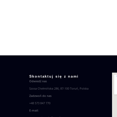
Skontaktuj się z nami
Odwiedź nas
Szosa Chełmińska 286, 87-100 Toruń, Polska
Zadzwoń
do nas
+48 573 847 770
E-mail: